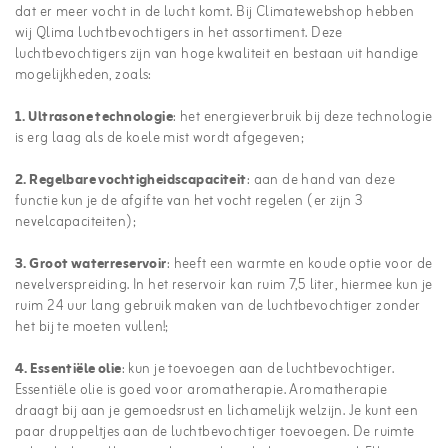
dat er meer vocht in de lucht komt. Bij Climatewebshop hebben
wij Qlima luchtbevochtigers in het assortiment. Deze
luchtbevochtigers zijn van hoge kwaliteit en bestaan uit handige
mogelijkheden, zoals:
1. Ultrasone technologie
: het energieverbruik bij deze technologie
is erg laag als de koele mist wordt afgegeven;
2. Regelbare vochtigheidscapaciteit
: aan de hand van deze
functie kun je de afgifte van het vocht regelen (er zijn 3
nevelcapaciteiten);
3. Groot waterreservoir
: heeft een warmte en koude optie voor de
nevelverspreiding. In het reservoir kan ruim 7,5 liter, hiermee kun je
ruim 24 uur lang gebruik maken van de luchtbevochtiger zonder
het bij te moeten vullen!;
4. Essentiële olie
: kun je toevoegen aan de luchtbevochtiger.
Essentiële olie is goed voor aromatherapie. Aromatherapie
draagt bij aan je gemoedsrust en lichamelijk welzijn. Je kunt een
paar druppeltjes aan de luchtbevochtiger toevoegen. De ruimte