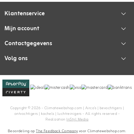
Klantenservice
Mijn account
Contactgegevens
Volg ons
Copyright © 2026 - Climatewebshop.com | Airco's | bevochtigers |
ontvochtigers | kachels | luchtreinigers - All rights reserved -
Realization
InStijl Media
Beoordeling op
The Feedback Company
voor Climatewebshop.com: