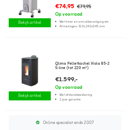
€74,95
€79,95
Op voorraad
Met timer en omvalbeveiliging etc.
Bekijk artikel
Afmetingen: 310x240x545 mm
Qlima Pelletkachel Viola 85-2
S-line (tot 220 m³)
€1.599,-
Op voorraad
Met afstandsbediening
Bekijk artikel
2 jaar garantie
Online specialist sinds 2007