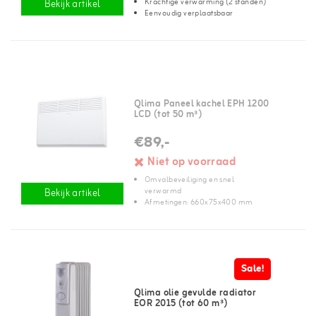
Krachtige verwarming (2 standen)
Bekijk artikel
Eenvoudig verplaatsbaar
Qlima Paneel kachel EPH 1200
LCD (tot 50 m³)
€89,-
Niet op voorraad
Omvalbeveiliging en snel
verwarmd
Bekijk artikel
Afmetingen: 660x75x400 mm
Sale!
Qlima olie gevulde radiator
EOR 2015 (tot 60 m³)