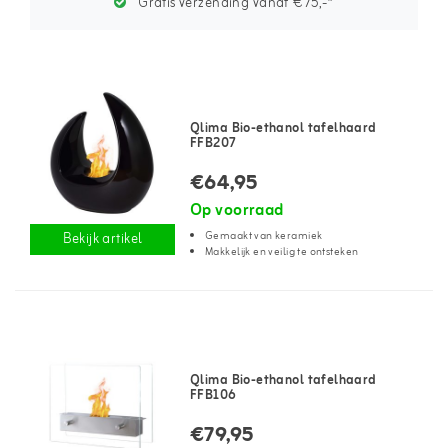
Gratis verzending vanaf €75,-*
Qlima Bio-ethanol tafelhaard
FFB207
€64,95
Op voorraad
Gemaakt van keramiek
Bekijk artikel
Makkelijk en veilig te ontsteken
Qlima Bio-ethanol tafelhaard
FFB106
€79,95