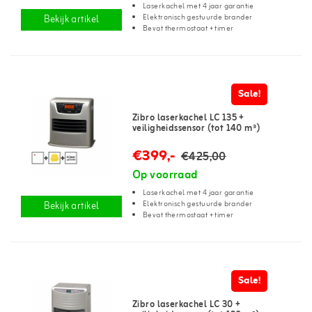
Laserkachel met 4 jaar garantie
Elektronisch gestuurde brander
Bekijk artikel
Bevat thermostaat + timer
Sale!
Zibro laserkachel LC 135 +
veiligheidssensor (tot 140 m³)
€399,-
€425,00
Op voorraad
Laserkachel met 4 jaar garantie
Elektronisch gestuurde brander
Bekijk artikel
Bevat thermostaat + timer
Sale!
Zibro laserkachel LC 30 +