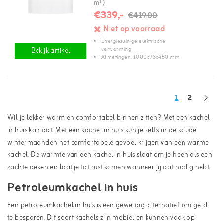
m³)
€339,-
€419,00
Niet op voorraad
Energiezuinige elektrische
verwarming
Bekijk artikel
Afmetingen: 1000x98x450 mm
1
2
Wil je lekker warm en comfortabel binnen zitten? Met een kachel
in huis kan dat. Met een kachel in huis kun je zelfs in de koude
wintermaanden het comfortabele gevoel krijgen van een warme
kachel. De warmte van een kachel in huis slaat om je heen als een
zachte deken en laat je tot rust komen wanneer jij dat nodig hebt.
Petroleumkachel in huis
Een petroleumkachel in huis is een geweldig alternatief om geld
te besparen. Dit soort kachels zijn mobiel en kunnen vaak op