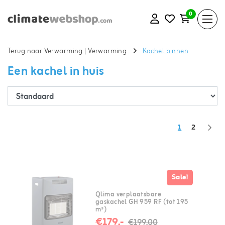
0
Terug naar Verwarming
|
Verwarming
Kachel binnen
Een kachel in huis
1
2
Sale!
Qlima verplaatsbare
gaskachel GH 959 RF (tot 195
m³)
€179,-
€199,00