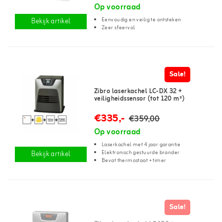
Op voorraad
Eenvoudig en veilig te ontsteken
Bekijk artikel
Zeer sfeervol
Sale!
Zibro laserkachel LC-DX 32 +
veiligheidssensor (tot 120 m³)
€335,-
€359,00
Op voorraad
Laserkachel met 4 jaar garantie
Elektronisch gestuurde brander
Bekijk artikel
Bevat thermostaat + timer
Sale!