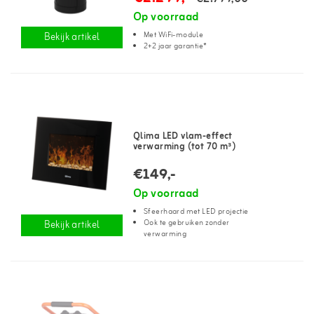
Op voorraad
Met WiFi-module
Bekijk artikel
2+2 jaar garantie*
Qlima LED vlam-effect
verwarming (tot 70 m³)
€149,-
Op voorraad
Sfeerhaard met LED projectie
Ook te gebruiken zonder
Bekijk artikel
verwarming