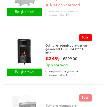
Niet op voorraad
Verplaatsbare gaskachel
Bekijk artikel
Verwarmd tot 195 m³
Sale!
Qlima verplaatsbare design
gaskachel GH 8034 (tot 110
m³)
€249,-
€299,00
Op voorraad
Verplaatsbare gaskachel
Bekijk artikel
Verwarmd tot 110 m³
Sale!
Qlima verplaatsbare