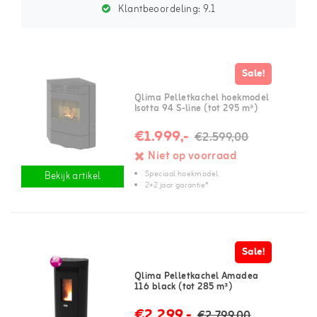
Klantbeoordeling:
9.1
Sale!
Qlima Pelletkachel hoekmodel
Isotta 94 S-line (tot 295 m³)
€1.999,-
€2.599,00
Niet op voorraad
Speciaal hoekmodel
Bekijk artikel
2+2 jaar garantie*
Sale!
Qlima Pelletkachel Amadea
116 black (tot 285 m³)
€2.299,-
€2.799,00