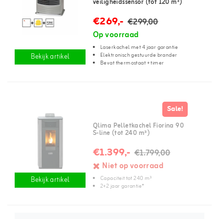
veiligheidssensor (tot 120 m³)
€269,-
€299,00
Op voorraad
Laserkachel met 4 jaar garantie
Elektronisch gestuurde brander
Bekijk artikel
Bevat thermostaat + timer
Sale!
Qlima Pelletkachel Fiorina 90
S-line (tot 240 m³)
€1.399,-
€1.799,00
Niet op voorraad
Capaciteit tot 240 m³
Bekijk artikel
2+2 jaar garantie*