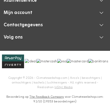
Klantenservice
Mijn account
Contactgegevens
Volg ons
Copyright © 2026 - Climatewebshop.com | Airco's | bevochtigers |
ontvochtigers | kachels | luchtreinigers - All rights reserved -
Realization
InStijl Media
Beoordeling op
The Feedback Company
voor Climatewebshop.com:
9.1/10 (19353 beoordelingen)