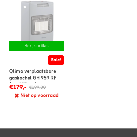
Bekijk artikel
Sale!
Qlima verplaatsbare
gaskachel GH 959 RF
(tot 195 m³)
€179,-
€199,00
Niet op voorraad