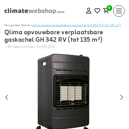
0
Terug naar Home
|
opvouwbare verplaatsbare gaskachel GH 342 RV (tot 135 m³)
Qlima opvouwbare verplaatsbare
gaskachel GH 342 RV (tot 135 m³)
| Artikelnummer: GH342RV