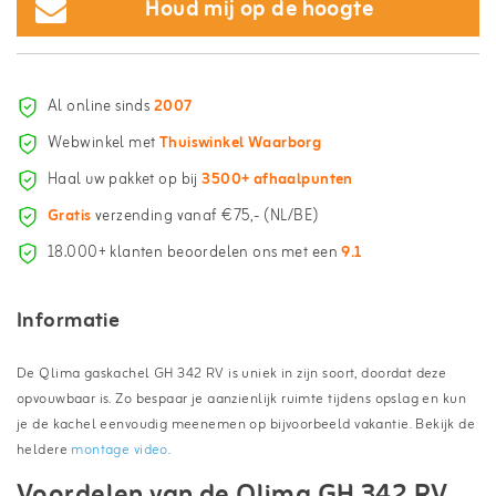
Houd mij op de hoogte
Al online sinds
2007
Webwinkel met
Thuiswinkel Waarborg
Haal uw pakket op bij
3500+ afhaalpunten
Gratis
verzending vanaf €75,- (NL/BE)
18.000+ klanten beoordelen ons met een
9.1
Informatie
De Qlima gaskachel GH 342 RV is uniek in zijn soort, doordat deze
opvouwbaar is. Zo bespaar je aanzienlijk ruimte tijdens opslag en kun
je de kachel eenvoudig meenemen op bijvoorbeeld vakantie. Bekijk de
heldere
montage video
.
Voordelen van de Qlima GH 342 RV