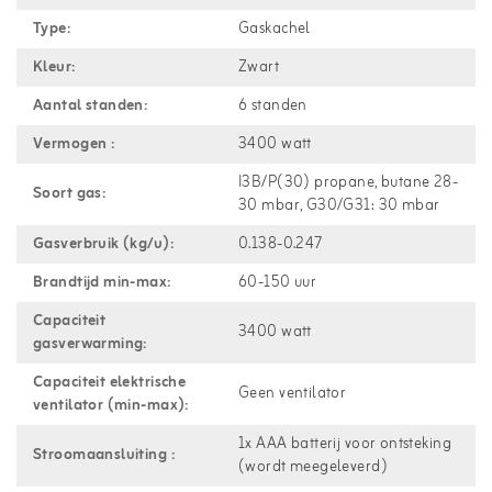
Type:
Gaskachel
Kleur:
Zwart
Aantal standen:
6 standen
Vermogen :
3400 watt
I3B/P(30) propane, butane 28-
Soort gas:
30 mbar, G30/G31: 30 mbar
Gasverbruik (kg/u):
0.138-0.247
Brandtijd min-max:
60-150 uur
Capaciteit
3400 watt
gasverwarming:
Capaciteit elektrische
Geen ventilator
ventilator (min-max):
1x AAA batterij voor ontsteking
Stroomaansluiting :
(wordt meegeleverd)