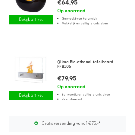
€64,95
Op voorraad
Gemaakt van keramiek
Bekijk artikel
Makkelijk en veilig te ontsteken
Qlima Bio-ethanol tafelhaard
FFB106
€79,95
Op voorraad
Eenvoudig en veilig te ontsteken
Bekijk artikel
Zeer sfeervol
Gratis verzending vanaf €75,-*