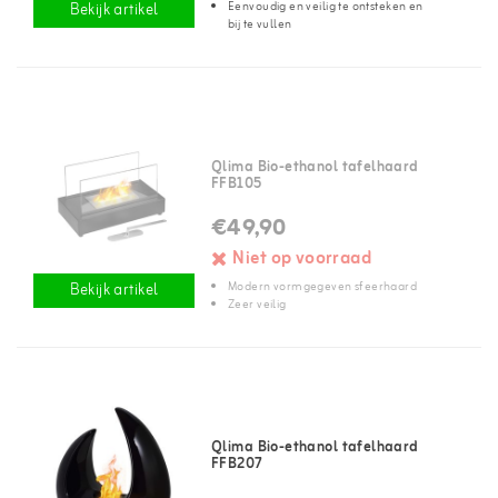
Eenvoudig en veilig te ontsteken en
Bekijk artikel
bij te vullen
Qlima Bio-ethanol tafelhaard
FFB105
€49,90
Niet op voorraad
Modern vormgegeven sfeerhaard
Bekijk artikel
Zeer veilig
Qlima Bio-ethanol tafelhaard
FFB207