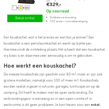
95 m³)
€329,-
Op voorraad
Dubbele verbranding
Bekijk artikel
CO2 sensor + omvalbeveiliging
Een kouskachel, wat is het precies en wat kun je ermee? Een
kouskachel is een petroleumkachel en werkt op batterijen.
Hiermee vindt de ontsteking plaats. Het scheelt dat een kouskachel
vrij basic is en daarmee zeer eenvoudig is om te gebruiken.
Hoe werkt een kouskachel?
De meeste kouskachels zijn geschikt voor 80 m³, maar er zijn ook
grotere modellen, namelijk voor 100 of meer m³. Kouskachels
worden veelal ingezet in schuren, garages, tuinhuisjes en op de
camping. Dit heeft te maken met de open verbranding. De
verbrandingsgeur is aanwezig en in een open ruimte of in
werkruimte, is dit geen probleem. Je kunt kiezen voor een
enkel
-