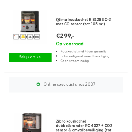
Qlima kouskachel R 8128S C-2
met CO sensor (tot 105 m³)
€299,-
Op voorraad
Kouskachel met 4 jaar garantie
Extra veilig met omvalbeveiliging
Bekijk artikel
Geen stroom nodig
Online specialist sinds 2007
Zibro kouskachel
dubbelbrander RC 4027 + CO2
sensor & omvalbeveiliging (tot