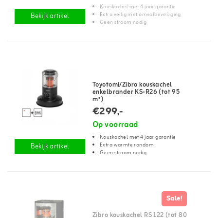
Kouskachel met 4 jaar garantie
Extra veilig met omvalbeveiliging
Bekijk artikel
Geen stroom nodig
Toyotomi/Zibro kouskachel
enkelbrander KS-R26 (tot 95
m³)
€299,-
Op voorraad
Kouskachel met 4 jaar garantie
Extra warmte rondom
Bekijk artikel
Geen stroom nodig
Sale!
Zibro kouskachel RS 122 (tot 80