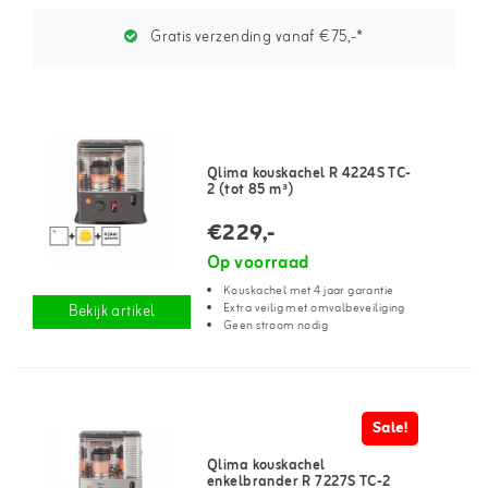
Gratis verzending vanaf €75,-*
Qlima kouskachel R 4224S TC-
2 (tot 85 m³)
€229,-
Op voorraad
Kouskachel met 4 jaar garantie
Extra veilig met omvalbeveiliging
Bekijk artikel
Geen stroom nodig
Sale!
Qlima kouskachel
enkelbrander R 7227S TC-2