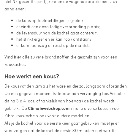
niet NF-gecertificeerd), kunnen de volgende problemen zich
aandienen:
de kans op foutmeldingen is groter;
er vindt een onvolledige verbranding plaats;
de levensduur van de kachel gaat achteruit;
het stinkt erger en er kan rook ontstaan;
er komt aanslag of roest op de mantel.
Vind
hier
alle zuivere brandstoffen die geschikt zijn voor een
kouskachel.
Hoe werkt een kous?
De kous vat de vlam als het ware en die zal langzaam afbranden.
Op een gegeven moment is de kous aan vervanging toe. Veelal is
dit na 3 á 4 jaar, afhankelijk van hoe vaak de kachel wordt
gebruikt. Op
Climatewebshop.com
vindt u diverse kousen voor
Zibro kouskachels, ook voor oudere modellen.
Als je de kachel voor de eerste keer gaat gebruiken moet je er
voor zorgen dat de kachel de eerste 30 minuten niet wordt