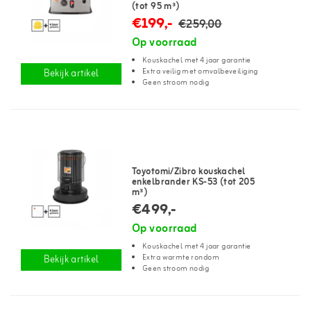
(tot 95 m³)
€199,-
€259,00
Op voorraad
Kouskachel met 4 jaar garantie
Extra veilig met omvalbeveiliging
Bekijk artikel
Geen stroom nodig
Toyotomi/Zibro kouskachel
enkelbrander KS-53 (tot 205
m³)
€499,-
Op voorraad
Kouskachel met 4 jaar garantie
Extra warmte rondom
Bekijk artikel
Geen stroom nodig