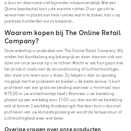
is duur en daarnaast niet bijzonder milieuvriendelijk. Met een
Qlima laserkachel kunt u de warmte richten. Door gericht te
verwarmen in plaats van hele ruimtes warm te stoken, kan u op
jaarbasis honderden euro's besparen.
Waarom kopen bij The Online Retail
Company?
Onze webshop is onderdeel van The Online Retail Company. Wij
vinden het klantbelang erg belangrijk en doen daarom ook van
alles om onze service op u te richten. Mocht er iets fout gaan met
het product, zoals met de airconditioning of luchtontvochtiger,
dan staat ons team voor u klaar. Zij helpen u dan zo spoedig
mogelijk met het probleem en bieden u de beste service. U kunt
profiteren van een gratis verzending wanneer u minimaal voor
€75,00 in uw winkelmandje heeft. Wanneer u uw bestelling
plaatst op een werkdag voor 17:00 uur, dan wordt uw bestelling
ook al binnen 1 werkdag thuisbezorgd. Hierdoor kunt u dus snel
profiteren van uw klimaatoplossing en wordt de temperatuur of
luchtvochtigheid weer wat beter.
Overige vragen over onze producten