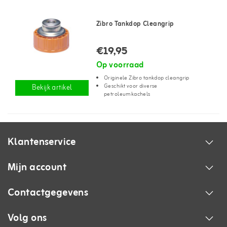
Zibro Tankdop Cleangrip
€19,95
Op voorraad
Originele Zibro tankdop cleangrip
Geschikt voor diverse
Bekijk artikel
petroleumkachels
Klantenservice
Mijn account
Contactgegevens
Volg ons