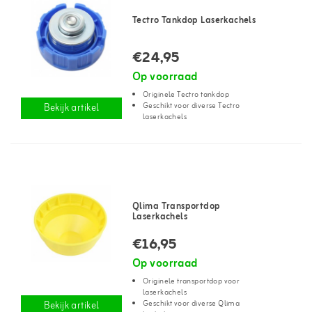
Tectro Tankdop Laserkachels
€24,95
Op voorraad
Originele Tectro tankdop
Geschikt voor diverse Tectro
Bekijk artikel
laserkachels
Qlima Transportdop
Laserkachels
€16,95
Op voorraad
Originele transportdop voor
laserkachels
Geschikt voor diverse Qlima
Bekijk artikel