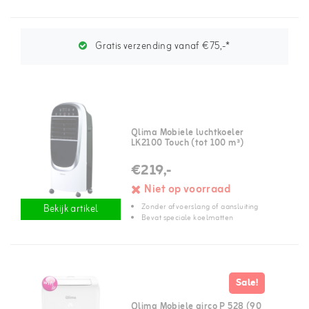
Gratis verzending vanaf €75,-*
Qlima Mobiele luchtkoeler
LK2100 Touch (tot 100 m³)
€219,-
Niet op voorraad
Zonder afvoerslang of aansluiting
Bekijk artikel
Bevat speciale koelmatten
Sale!
Qlima Mobiele airco P 528 (90