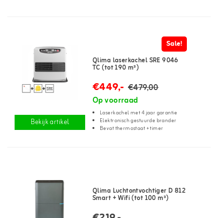
Sale!
Qlima laserkachel SRE 9046
TC (tot 190 m³)
€449,-
€479,00
Op voorraad
Laserkachel met 4 jaar garantie
Elektronisch gestuurde brander
Bekijk artikel
Bevat thermostaat + timer
Qlima Luchtontvochtiger D 812
Smart + Wifi (tot 100 m³)
€219,-