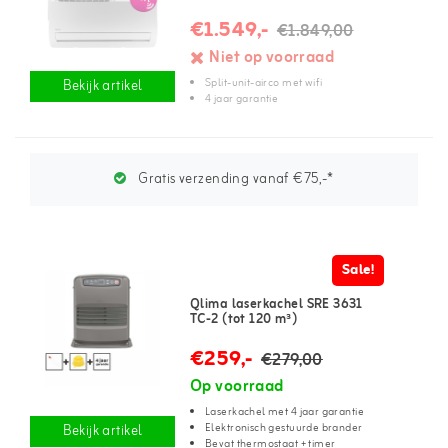
€1.549,-
€1.849,00
Niet op voorraad
Split-unit-airco met wifi
Bekijk artikel
4 jaar garantie
Gratis verzending vanaf €75,-*
Sale!
Qlima laserkachel SRE 3631
TC-2 (tot 120 m³)
€259,-
€279,00
Op voorraad
Laserkachel met 4 jaar garantie
Elektronisch gestuurde brander
Bekijk artikel
Bevat thermostaat + timer