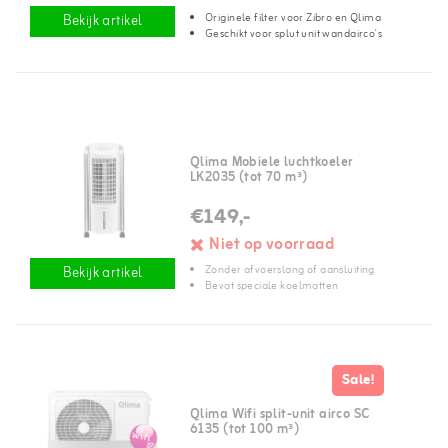
Originele filter voor Zibro en Qlima
Bekijk artikel
Geschikt voor splut unit wandairco's
Qlima Mobiele luchtkoeler
LK2035 (tot 70 m³)
€149,-
Niet op voorraad
Zonder afvoerslang of aansluiting
Bekijk artikel
Bevat speciale koelmatten
Sale!
Qlima Wifi split-unit airco SC
6135 (tot 100 m³)