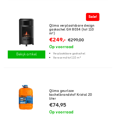
Sale!
Qlima verplaatsbare design
gaskachel GH 8034 (tot 110
m³)
€249,-
€299,00
Op voorraad
Verplaatsbare gaskachel
Bekijk artikel
Verwarmd tot 110 m³
Qlima geurloze
kachelbrandstof Kristal 20
liter
€74,95
Op voorraad