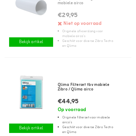
mobiele airco
€29,95
Niet op voorraad
Originele afvoerslang voor
mobiele airco's
Geschikt voor diverse Zibro Tectro
Bekijk artikel
en Qlima
Qlima Filterset tbv mobiele
Zibro / Qlima airco
€44,95
Op voorraad
Originele filterset voor mobiele
airco's
Geschikt voor diverse Zibro Tectro
Bekijk artikel
en Qlima