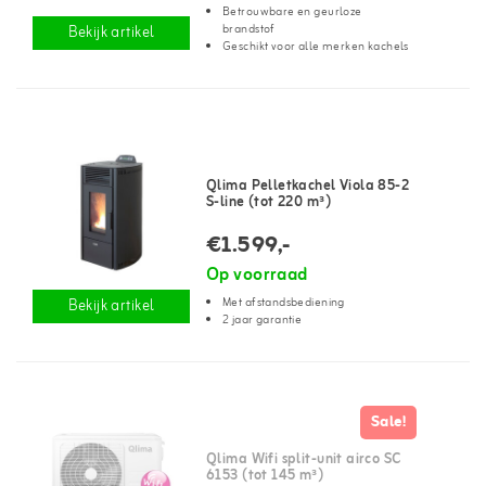
Betrouwbare en geurloze
brandstof
Bekijk artikel
Geschikt voor alle merken kachels
Qlima Pelletkachel Viola 85-2
S-line (tot 220 m³)
€1.599,-
Op voorraad
Met afstandsbediening
Bekijk artikel
2 jaar garantie
Sale!
Qlima Wifi split-unit airco SC
6153 (tot 145 m³)