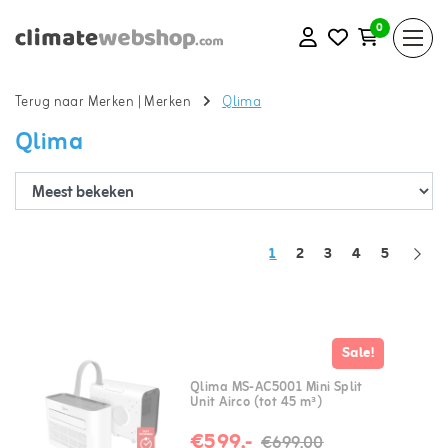
0
Terug naar Merken
|
Merken
Qlima
Qlima
1
2
3
4
5
Sale!
Qlima MS-AC5001 Mini Split
Unit Airco (tot 45 m³)
€599,-
€699,00