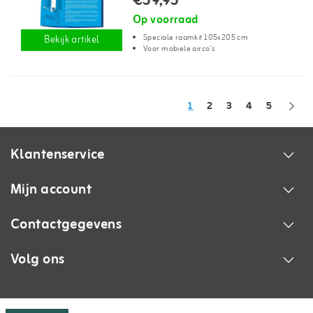
€59,95
Op voorraad
Speciale raamkit 105x205 cm
Bekijk artikel
Voor mobiele airco's
1
2
3
4
5
Klantenservice
Mijn account
Contactgegevens
Volg ons