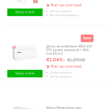
Niet op voorraad
Zelf te installeren
Bekijk artikel
Met WiFi/App bediening
Sale!
Qlima airconditioner WDH 229
PTC zonder buitenunit + WiFi
(tot 85 m³)
€1.049,-
€1.299,00
Niet op voorraad
Zonder buitenunit
Bekijk artikel
Zelf te installeren!
Qlima Afvoerslang voor