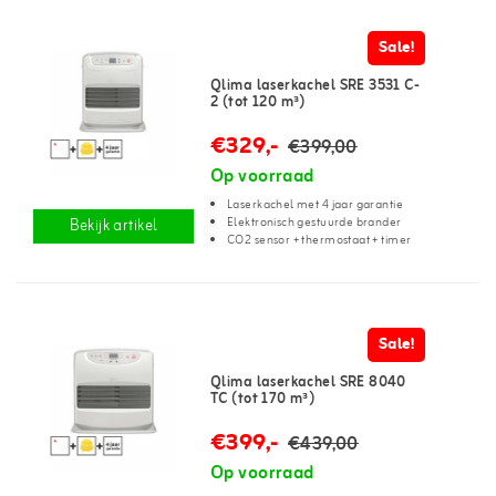
Sale!
Qlima laserkachel SRE 3531 C-
2 (tot 120 m³)
€329,-
€399,00
Op voorraad
Laserkachel met 4 jaar garantie
Elektronisch gestuurde brander
Bekijk artikel
CO2 sensor + thermostaat + timer
Sale!
Qlima laserkachel SRE 8040
TC (tot 170 m³)
€399,-
€439,00
Op voorraad