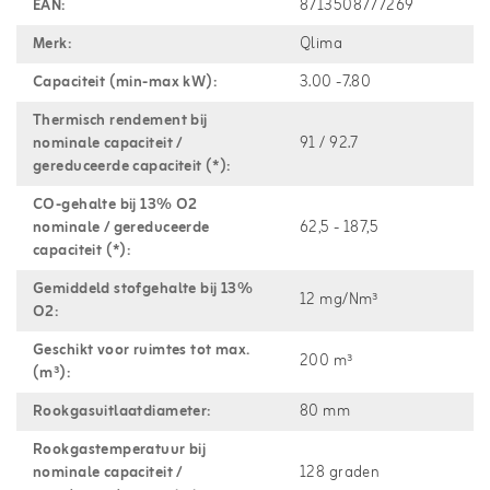
EAN:
8713508777269
Merk:
Qlima
Capaciteit (min-max kW):
3.00 -7.80
Thermisch rendement bij
nominale capaciteit /
91 / 92.7
gereduceerde capaciteit (*):
CO-gehalte bij 13% O2
nominale / gereduceerde
62,5 - 187,5
capaciteit (*):
Gemiddeld stofgehalte bij 13%
12 mg/Nm³
O2:
Geschikt voor ruimtes tot max.
200 m³
(m³):
Rookgasuitlaatdiameter:
80 mm
Rookgastemperatuur bij
nominale capaciteit /
128 graden