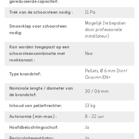
gereduceerde capaciteit:
Trek van de schoorsteen nodig :
11 Pa
Mogelijk (te bepalen
Smoorklep voor schoorsteen
door professionele
nodig:
installateur)
Kan worden toegepast op een
schoorsteencombinatie met
Nee
rookkanaal :
Pellets, Ø 6 mm Din+/
Type brandstof:
Önorm+/EN+
Nominale lengte / diameter van
30 / 06 mm
de brandstof:
Inhoud van pellettrechter:
13 kg
Autonomie (min-max) :
8 - 22 uur
Hoofdbeluchtingsschuif:
Ja
Recirculatieventilator:
Ja