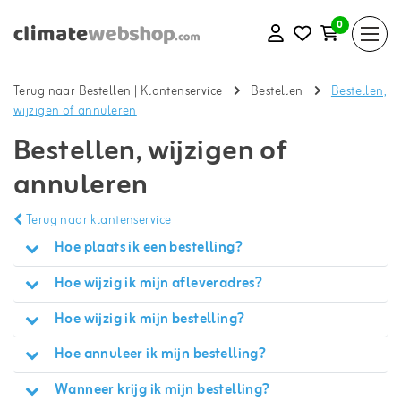
0
Terug naar Bestellen
|
Klantenservice
Bestellen
Bestellen,
wijzigen of annuleren
Bestellen, wijzigen of
annuleren
Terug naar klantenservice
Hoe plaats ik een bestelling?
Hoe wijzig ik mijn afleveradres?
Hoe wijzig ik mijn bestelling?
Hoe annuleer ik mijn bestelling?
Wanneer krijg ik mijn bestelling?