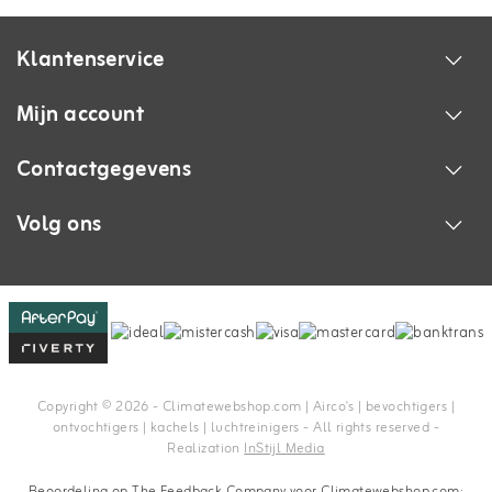
Klantenservice
Mijn account
Contactgegevens
Volg ons
Copyright © 2026 - Climatewebshop.com | Airco's | bevochtigers |
ontvochtigers | kachels | luchtreinigers - All rights reserved -
Realization
InStijl Media
Beoordeling op
The Feedback Company
voor Climatewebshop.com: