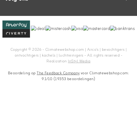
Copyright © 2026 - Climatewebshop.com | Airco's | bevochtigers |
ontvochtigers | kachels | luchtreinigers - All rights reserved -
Realization
InStijl Media
Beoordeling op
The Feedback Company
voor Climatewebshop.com:
9.1/10 (19353 beoordelingen)