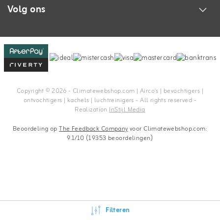
Volg ons
Copyright © 2026 - Climatewebshop.com | Airco's | bevochtigers |
ontvochtigers | kachels | luchtreinigers - All rights reserved -
Realization
InStijl Media
Beoordeling op
The Feedback Company
voor Climatewebshop.com:
9.1/10 (19353 beoordelingen)
Filteren