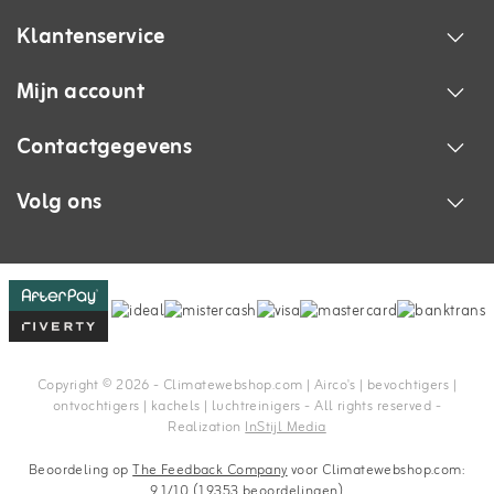
Klantenservice
Mijn account
Contactgegevens
Volg ons
Copyright © 2026 - Climatewebshop.com | Airco's | bevochtigers |
ontvochtigers | kachels | luchtreinigers - All rights reserved -
Realization
InStijl Media
Beoordeling op
The Feedback Company
voor Climatewebshop.com:
9.1/10 (19353 beoordelingen)