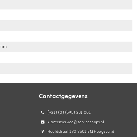
 mm
Contactgegevens
(+31) (0) (598) 381 001
klantenservice@serviceshops.nl
Hoofdstraat 190 9601 EM Hoogezand