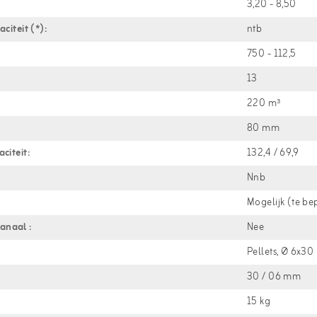
3,20 - 8,50
citeit (*):
ntb
750 - 112,5
13
220 m³
80 mm
citeit:
132,4 / 69,9
Nnb
Mogelijk (te be
anaal :
Nee
Pellets, Ø 6x
30 / 06 mm
15 kg