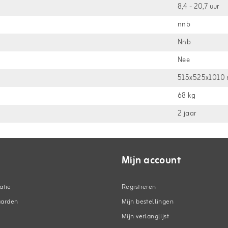
8,4 - 20,7 uur
nnb
Nnb
Nee
515x525x1010
68 kg
2 jaar
Mijn account
atie
Registreren
aarden
Mijn bestellingen
Mijn verlanglijst