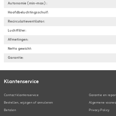
Autonomie (min-max) :
Hoofdbeluchtingsschuif:
Recirculatieventilator:
Luchtfilter:
Afmetingen:
Netto gewicht:
Garantie:
Klantenservice
Contact klantenservice
Garantie en repar
Bestellen, wijzigen of annuleren
Algemene voorw
Betalen
Privacy Policy