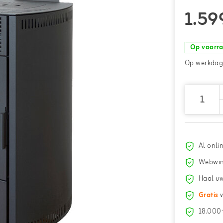
1.59
Op voorr
Op werkdage
Al onli
Webwin
Haal uw
Gratis
v
18.000+