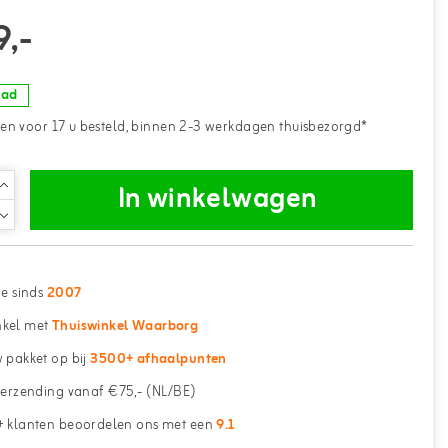
9,-
aad
n voor 17 u besteld, binnen 2-3 werkdagen thuisbezorgd*
In winkelwagen
ne sinds
2007
kel met
Thuiswinkel Waarborg
 pakket op bij
3500+ afhaalpunten
erzending vanaf €75,- (NL/BE)
 klanten beoordelen ons met een
9.1