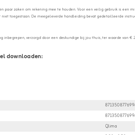
 een paar zaken om rekening mee te houden. Voor een veilig gebruik is een m
niet toegestaan. De meegeleverde handleiding bevat gedetailleerde instructi
ng inbegrepen, verzorgd door een deskundige bij jou thuis, ter waarde van € 
hel downloaden:
871350877699
871350877699
Qlima