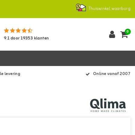
Thuiswinkel waarborg
0
9.1
door
19353
klanten
le levering
Online vanaf 2007