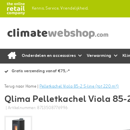
Kennis.
Service.
Vriendelijkheid.
Onderdelen en accessoires
Verwarming
Kli
Gratis verzending vanaf €75,-*
Terug naar Home
|
Pelletkachel Viola 85-2 S-line (tot 220 m³)
Qlima Pelletkachel Viola 85-2
| Artikelnummer: 8713508776996