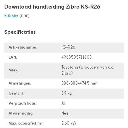
Download handleiding Zibro KS-R26
Klik hier
(PDF)
Specificaties
Artikelnummer:
KS-R26
EAN:
4963505711603
Toyotomi (producent van o.a.
Merk:
Zibro)
Afmetingen:
388x388x474.5 mm
Gewicht:
5.9 kg
Verplaatsbaar:
Ja
Afvoer nodig:
Nee
Max. capaciteit m²:
2.60 kW