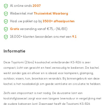
Al online sinds
2007
Webwinkel met
Thuiswinkel Waarborg
Haal uw pakket op bij
3500+ afhaalpunten
Gratis
verzending vanaf €75,- (NL/BE)
18.000+ klanten beoordelen ons met een
9.1
Informatie
Deze Toyotomi (Zibro) kouskachel enkelbrander KS-R26 is zeer
compact, licht van gewicht en heel eenvoudig te bedienen. De kachel
werkt zonder gas en afvoer en is
ideaal voor kamperen, glamping,
outdoor, vissen, tuin, broeikas en veranda's.
Bij binnengebruik van deze
kachel is het noodzakelijk om goede ventilatie en circulatie te hebben.
Zelfs een stopcontact is niet nodig.
De duurzame lont van
koolstofglasvezel zorgt voor een langere levensduur in vergelijking met
de oudere katoenen lont. Daarnaast heeft de Toyotomi KS-R26