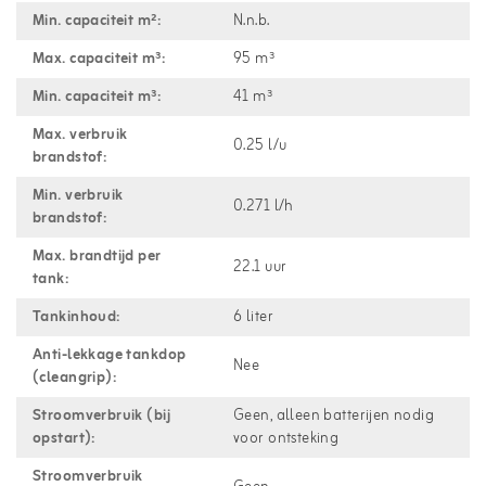
Min. capaciteit m²:
N.n.b.
Max. capaciteit m³:
95 m³
Min. capaciteit m³:
41 m³
Max. verbruik
0.25 l/u
brandstof:
Min. verbruik
0.271 l/h
brandstof:
Max. brandtijd per
22.1 uur
tank:
Tankinhoud:
6 liter
Anti-lekkage tankdop
Nee
(cleangrip):
Stroomverbruik (bij
Geen, alleen batterijen nodig
opstart):
voor ontsteking
Stroomverbruik