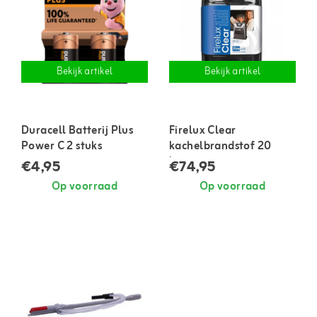
Bekijk artikel
Bekijk artikel
Duracell Batterij Plus
Firelux Clear
Power C 2 stuks
kachelbrandstof 20
liter
€4,95
€74,95
Op voorraad
Op voorraad