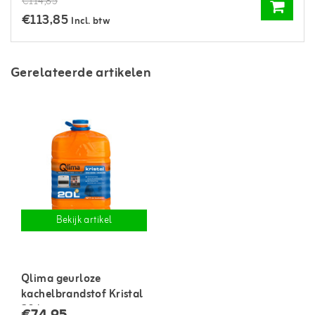
€114,85
€113,85
Incl. btw
Gerelateerde artikelen
Bekijk artikel
Qlima geurloze
kachelbrandstof Kristal
20 liter