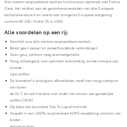
Alle merken verplaatsbare kachels functioneren optimaal met Firelux
Clear. Het voldoet aan de garantievoorwaarden van alle Europese
kachelleveranciers en tevens aan stringente Europese wetgeving
conform NF 128 / Arrêté 25-6-2010.
Alle voordelen op een rij:
Geschikt voor alle merken verplaatsbare kachels
Bevat geen zwavel en zwavelhoudende verbindingen
Geen geur, extreem laag aromaatgehalte
Hoog cetaangetal voor optimale verbranding, minder emissie van
schade-
lijke stoffen
De brandstof is biologisch afbreekbaar, heeft een hoog vlampunt
van boven
de 61 ˚C en valt hierdoor niet onder het vervoer van gevaarlijke
stoffen (ADR)
Op basis van duurzame Gas To Liquid techniek
Verpakt in een 100% recycleerbare HDPE verpakking, voorzien van
kinder-
veilige sluiting