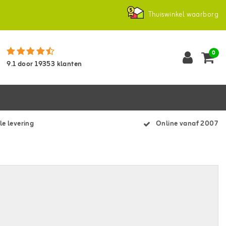
Thuiswinkel waarborg
0
9.1
door
19353
klanten
le levering
Online vanaf 2007