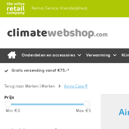
Kennis.
Service.
Vriendelijkheid.
Onderdelen en accessoires
Verwarming
Kli
Gratis verzending vanaf €75,-*
Terug naar Merken
|
Merken
Airins Care ®
Prijs
Ai
Min: €
0
Max: €
5