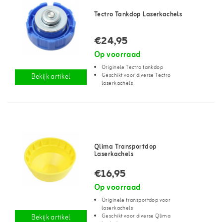
Tectro Tankdop Laserkachels
€24,95
Op voorraad
Originele Tectro tankdop
Geschikt voor diverse Tectro
Bekijk artikel
laserkachels
Qlima Transportdop
Laserkachels
€16,95
Op voorraad
Originele transportdop voor
laserkachels
Geschikt voor diverse Qlima
Bekijk artikel