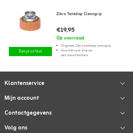
Zibro Tankdop Cleangrip
€19,95
Op voorraad
Originele Zibro tankdop cleangrip
Geschikt voor diverse
Bekijk artikel
petroleumkachels
Klantenservice
Mijn account
Contactgegevens
Volg ons