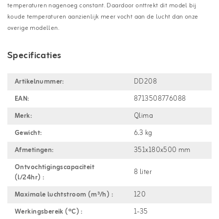
temperaturen nagenoeg constant. Daardoor onttrekt dit model bij
koude temperaturen aanzienlijk meer vocht aan de lucht dan onze
overige modellen.
Specificaties
Artikelnummer:
DD208
EAN:
8713508776088
Merk:
Qlima
Gewicht:
6.3 kg
Afmetingen:
351x180x500 mm
Ontvochtigingscapaciteit
8 liter
(l/24hr) :
Maximale luchtstroom (m³/h) :
120
Werkingsbereik (ºC) :
1-35