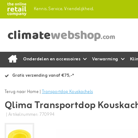
Kennis.
Service.
Vriendelijkheid.
Onderdelen en accessoires
Verwarming
Kli
Gratis verzending vanaf €75,-*
Terug naar Home
|
Transportdop Kouskachels
Qlima Transportdop Kouskac
| Artikelnummer: 770994