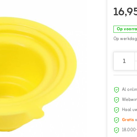
16,9
Op voorr
Op werkdage
Al onli
Webwin
Haal uw
Gratis
v
18.000+