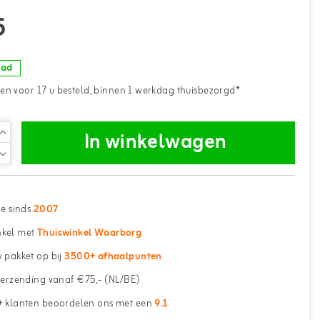
5
aad
n voor 17 u besteld, binnen 1 werkdag thuisbezorgd*
In winkelwagen
ne sinds
2007
kel met
Thuiswinkel Waarborg
 pakket op bij
3500+ afhaalpunten
erzending vanaf €75,- (NL/BE)
 klanten beoordelen ons met een
9.1