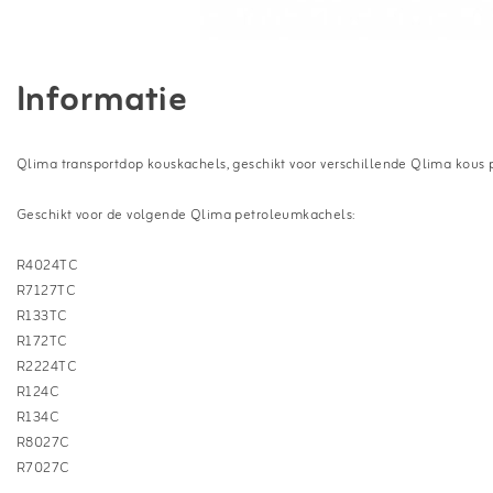
Informatie
Qlima transportdop kouskachels, geschikt voor verschillende Qlima kous p
Geschikt voor de volgende Qlima petroleumkachels:
R4024TC
R7127TC
R133TC
R172TC
R2224TC
R124C
R134C
R8027C
R7027C