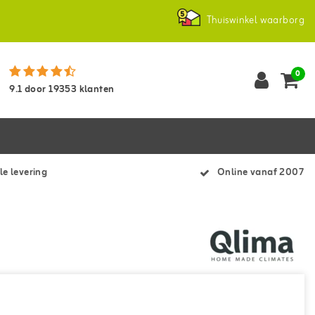
Thuiswinkel waarborg
0
9.1
door
19353
klanten
le levering
Online vanaf 2007