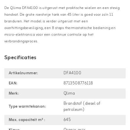
De Qlima DFA4100 is uitgerust met praktische wielen en een stevig
handvat. De grote roestvrije tank van 45 liter is goed voor zo'n 11
branduren. Het model is verder uitgerust met een
overhittingsbeveiliging, een 8 staps thermostatische bediening en
micro-elektronica voor een continue controle op het
verbrandingsproces.
Specificaties
Artikelnummer:
DFA4100
EAN:
8713508776118
Merk:
Qlima
Brandstof (diesel of
Type warmtekanon:
petroleum)
Max. capaciteit m³ :
645