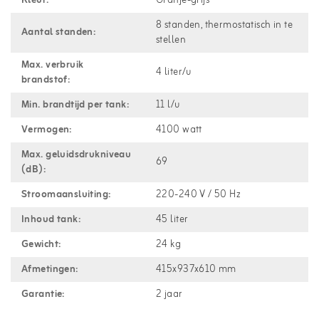
Kleur:
Oranje-grijs
8 standen, thermostatisch in te
Aantal standen:
stellen
Max. verbruik
4 liter/u
brandstof:
Min. brandtijd per tank:
11 l/u
Vermogen:
4100 watt
Max. geluidsdrukniveau
69
(dB):
Stroomaansluiting:
220-240 V / 50 Hz
Inhoud tank:
45 liter
Gewicht:
24 kg
Afmetingen:
415x937x610 mm
Garantie:
2 jaar