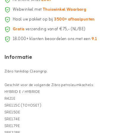
Webwinkel met
Thuiswinkel Waarborg
Haal uw pakket op bij
3500+ afhaalpunten
Gratis
verzending vanaf €75,- (NL/BE)
18.000+ klanten beoordelen ons met een
9.1
Informatie
Zibro tankdop Cleangrip.
Geschikt voor de volgende Zibro petroleumkachels:
HYBRID E / HYBRIDE
R421E
SRE115C (TOYOSET)
SRE150E
SRE174E
SRE179E
SRE228E