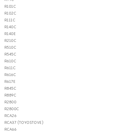
R101C
R102C
R111C
R140C
R140E
R210C
R510C
R545C
R610C
R611C
R616C
R617E
R845C
R889C
R2800
R2800C
RCA26
RCA37 (TOYOSTOVE)
RCA66