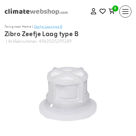
0
Terug naar Home
|
Zeefje Laag type B
Zibro Zeefje Laag type B
| Artikelnummer: 4963505295189