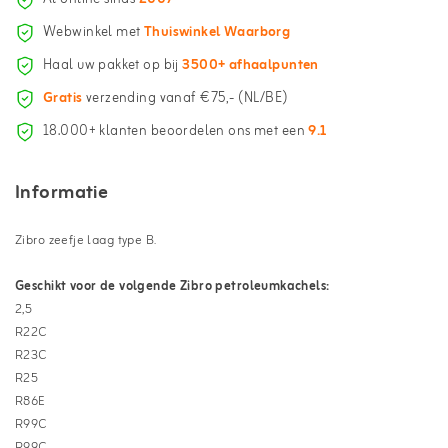
Webwinkel met
Thuiswinkel Waarborg
Haal uw pakket op bij
3500+ afhaalpunten
Gratis
verzending vanaf €75,- (NL/BE)
18.000+ klanten beoordelen ons met een
9.1
Informatie
Zibro zeefje laag type B.
Geschikt voor de volgende Zibro petroleumkachels:
2,5
R22C
R23C
R25
R86E
R99C
R99C