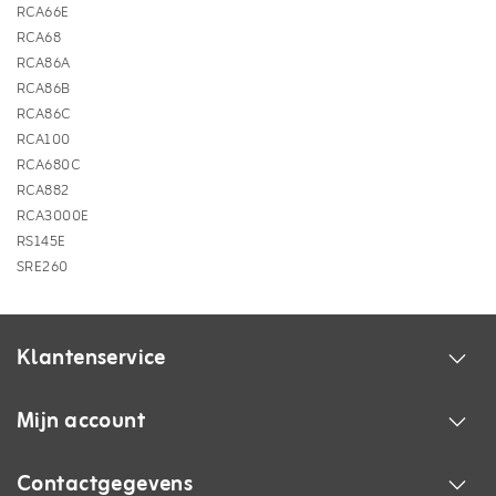
RCA66E
RCA68
RCA86A
RCA86B
RCA86C
RCA100
RCA680C
RCA882
RCA3000E
RS145E
SRE260
Klantenservice
Mijn account
Contactgegevens