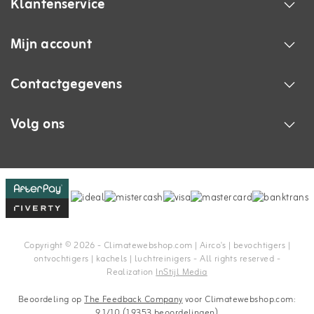
Klantenservice
Mijn account
Contactgegevens
Volg ons
Copyright © 2026 - Climatewebshop.com | Airco's | bevochtigers |
ontvochtigers | kachels | luchtreinigers - All rights reserved -
Realization
InStijl Media
Beoordeling op
The Feedback Company
voor Climatewebshop.com:
9.1/10 (19353 beoordelingen)