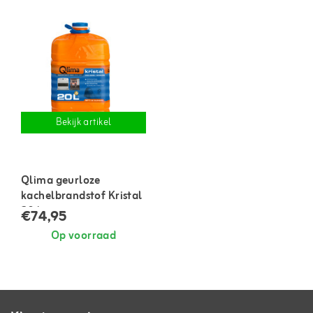
Bekijk artikel
Qlima geurloze
kachelbrandstof Kristal
20 liter
€74,95
Op voorraad