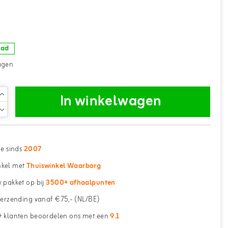
aad
agen
In winkelwagen
ne sinds
2007
kel met
Thuiswinkel Waarborg
 pakket op bij
3500+ afhaalpunten
erzending vanaf €75,- (NL/BE)
 klanten beoordelen ons met een
9.1