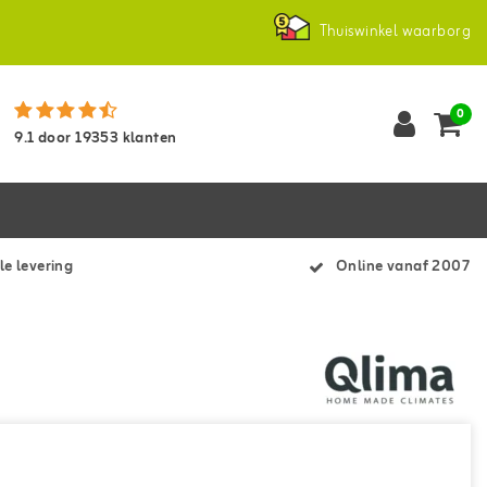
Thuiswinkel waarborg
0
9.1
door
19353
klanten
le levering
Online vanaf 2007