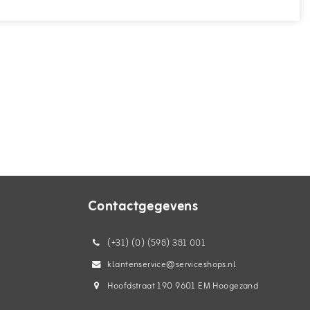
Contactgegevens
(+31) (0) (598) 381 001
klantenservice@serviceshops.nl
Hoofdstraat 190 9601 EM Hoogezand