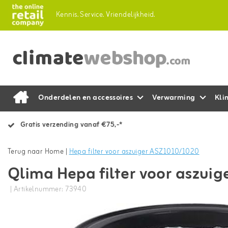
Kennis.
Service.
Vriendelijkheid.
Onderdelen en accessoires
Verwarming
Kli
Gratis verzending vanaf €75,-*
Terug naar Home
|
Hepa filter voor aszuiger ASZ1010/1020
Qlima Hepa filter voor aszui
| Artikelnummer: 73940