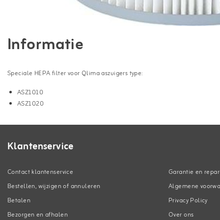
Informatie
Speciale HEPA filter voor Qlima aszuigers type:
ASZ1010
ASZ1020
Klantenservice
Contact klantenservice
Garantie en repar
Bestellen, wijzigen of annuleren
Algemene voorw
Betalen
Privacy Policy
Bezorgen en afhalen
Over ons