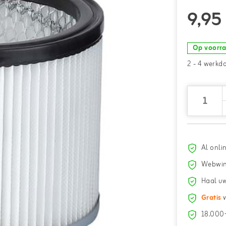
9,95
Op voorr
2 - 4 werkd
Al onli
Webwin
Haal uw
Gratis
v
18.000+