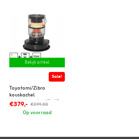
Bekijk artikel
Sale!
Toyotomi/Zibro
kouskachel
dubbelbrander KR-47
€379,-
€399,00
(tot 180 m³)
Op voorraad