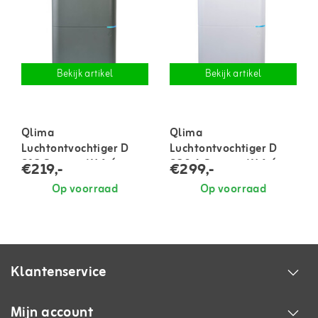
Bekijk artikel
Bekijk artikel
Qlima
Qlima
Luchtontvochtiger D
Luchtontvochtiger D
812 Smart + Wifi (tot
820 A Smart + Wifi (tot
€219,-
€299,-
100 m³)
130 m³)
Op voorraad
Op voorraad
Klantenservice
Mijn account