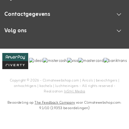
Contactgegevens
Volg ons
Copyright © 2026 - Climatewebshop.com | Airco's | bevochtigers |
ontvochtigers | kachels | luchtreinigers - All rights reserved -
Realization
InStijl Media
Beoordeling op
The Feedback Company
voor Climatewebshop.com:
9.1/10 (19353 beoordelingen)