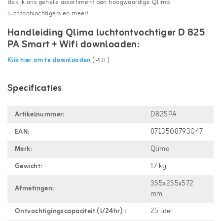
Bekijk ons gehele assortiment aan hoogwaardige Qlima
luchtontvochtigers en meer!
Handleiding Qlima luchtontvochtiger D 825
PA Smart + Wifi downloaden:
Klik hier om te downloaden
(PDF)
Specificaties
Artikelnummer:
D825PA
EAN:
8713508793047
Merk:
Qlima
Gewicht:
17 kg
355x255x572
Afmetingen:
mm
Ontvochtigingscapaciteit (l/24hr) :
25 liter