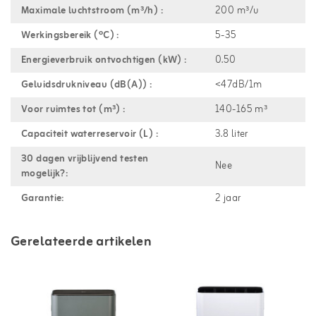
Maximale luchtstroom (m³/h) :
200 m³/u
Werkingsbereik (ºC) :
5-35
Energieverbruik ontvochtigen (kW) :
0.50
Geluidsdrukniveau (dB(A)) :
<47dB/1m
Voor ruimtes tot (m³) :
140-165 m³
Capaciteit waterreservoir (L) :
3.8 liter
30 dagen vrijblijvend testen
Nee
mogelijk?:
Garantie:
2 jaar
Gerelateerde artikelen