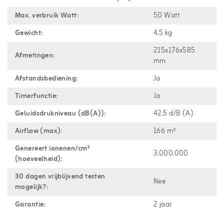
Max. verbruik Watt:
50 Watt
Gewicht:
4.5 kg
215x176x585
Afmetingen:
mm
Afstandsbediening:
Ja
Timerfunctie:
Ja
Geluidsdrukniveau (dB(A)):
42.5 d/B (A)
Airflow (max):
166 m³
Genereert ionenen/cm³
3.000.000
(hoeveelheid):
30 dagen vrijblijvend testen
Nee
mogelijk?:
Garantie:
2 jaar