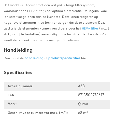
Het model is uitgerust met een verfijnd 3-laags filtersysteem,
waaronder een HEPA filter, voor optimale efficiëntie. De ingebouwde
ionisator voegt ionen aan de lucht toe. Deze ionen reageren op
negatieve elementen in de lucht en zorgen dat deze clusteren. Deze
geclusterde elementen kunnen vervolgens door het
HEPA filter
(incl. 1
stuk, los bij te bestellen) eenvoudig uit de lucht gefilterd worden. Zo
wordt de binnenklimaat extra snel geoptimaliseerd.
Handleiding
Download de
handleiding
of
productspecificaties
hier.
Specificaties
Artikelnummer:
A68
EAN:
8713508778617
Merk:
Qlima
Geschikt voor ruimtes tot max. (m³):
68 m³