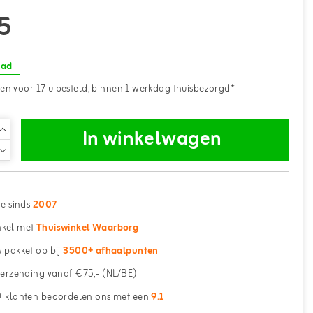
5
aad
n voor 17 u besteld, binnen 1 werkdag thuisbezorgd*
In winkelwagen
ne sinds
2007
kel met
Thuiswinkel Waarborg
 pakket op bij
3500+ afhaalpunten
erzending vanaf €75,- (NL/BE)
 klanten beoordelen ons met een
9.1