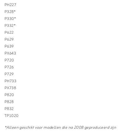
PH227
P328*
P330*
P332*
P622
P629
P639
PX643
P720
P726
P729
PH733
PX738
P820
P828
P832
TP1020
*Alleen geschikt voor modellen die na 2008 geproduceerd zijn