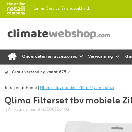
Kennis.
Service.
Vriendelijkheid.
Onderdelen en accessoires
Verwarming
Kli
Gratis verzending vanaf €75,-*
Terug naar Home
|
Filterset tbv mobiele Zibro / Qlima airco
Qlima Filterset tbv mobiele Zi
| Artikelnummer: 8713508726403