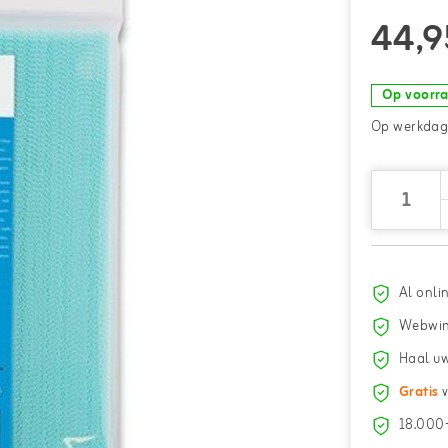
44,9
Op voorr
Op werkdage
Al onli
Webwin
Haal uw
Gratis
v
18.000+