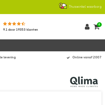
Thuiswinkel waarborg
0
9.1
door
19353
klanten
le levering
Online vanaf 2007