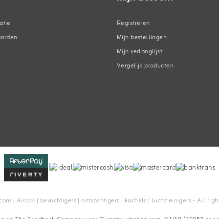
atie
Registreren
aarden
Mijn bestellingen
Mijn verlanglijst
Vergelijk producten
n
 | Airco's | bevochtigers | ontvochtigers | kachels | luchtreinigers - All rig