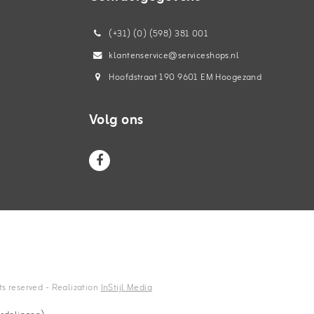
(+31) (0) (598) 381 001
klantenservice@serviceshops.nl
Hoofdstraat 190 9601 EM Hoogezand
Volg ons
hts reserved - Realization
InStijl Media