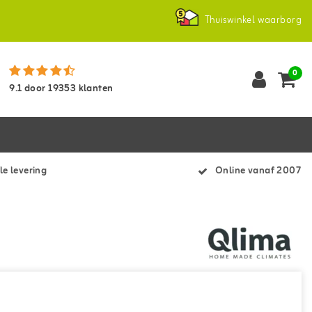
Thuiswinkel waarborg
0
9.1
door
19353
klanten
le levering
Online vanaf 2007