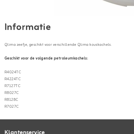
Informatie
Qlima zeefje, geschikt voor verschillende Qlima kouskachels.
Geschikt voor de volgende petroleumkachels:
R4024TC
R4224TC
R7127TC
R8027C
R8128C
R7027C
Klantenservice