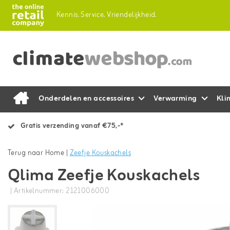
Kennis.
Service.
Vriendelijkheid.
Onderdelen en accessoires
Verwarming
Kli
Gratis verzending vanaf €75,-*
Terug naar Home
|
Zeefje Kouskachels
Qlima Zeefje Kouskachels
| Artikelnummer: 2121006000