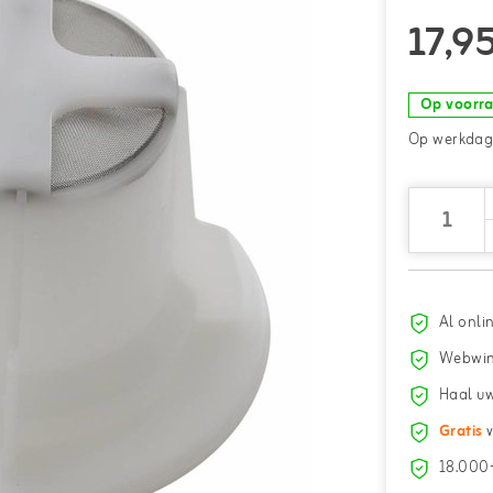
17,9
Op voorr
Op werkdage
Al onli
Webwin
Haal uw
Gratis
v
18.000+