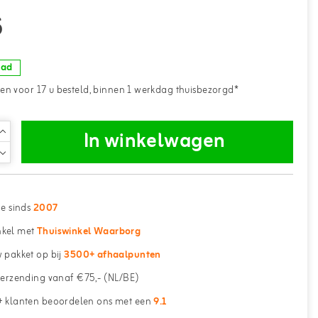
5
aad
n voor 17 u besteld, binnen 1 werkdag thuisbezorgd*
In winkelwagen
ne sinds
2007
kel met
Thuiswinkel Waarborg
 pakket op bij
3500+ afhaalpunten
erzending vanaf €75,- (NL/BE)
 klanten beoordelen ons met een
9.1