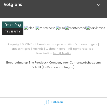
Volg ons
Copyright © 2026 - Climatewebshop.com | Airco's | bevochtigers |
ontvochtigers | kachels | luchtreinigers - All rights reserved -
Realization
InStijl Media
Beoordeling op
The Feedback Company
voor Climatewebshop.com:
9.1/10 (19353 beoordelingen)
Filteren