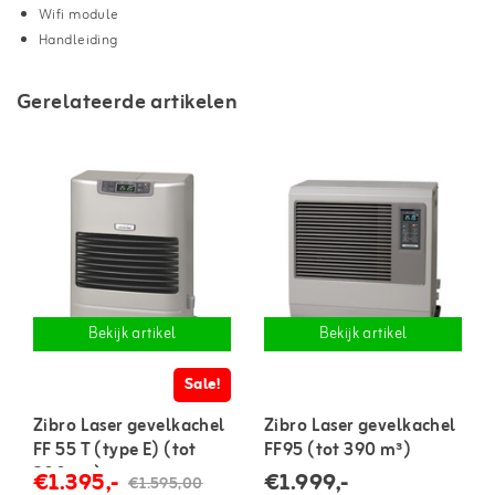
Wifi module
Handleiding
Gerelateerde artikelen
Bekijk artikel
Bekijk artikel
Sale!
Zibro Laser gevelkachel
Zibro Laser gevelkachel
FF 55 T (type E) (tot
FF95 (tot 390 m³)
300 m³)
€1.395,-
€1.999,-
€1.595,00