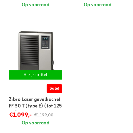
Op voorraad
Op voorraad
Bekijk artikel
Sale!
Zibro Laser gevelkachel
FF 30 T (type E) (tot 125
m³)
€1.099,-
€1.199,00
Op voorraad