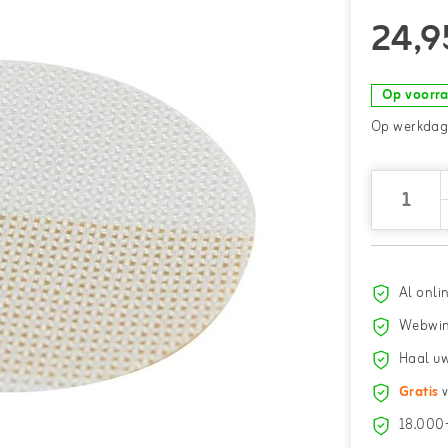
24,9
Op voorr
Op werkdage
Al onli
Webwin
Haal uw
Gratis
v
18.000+