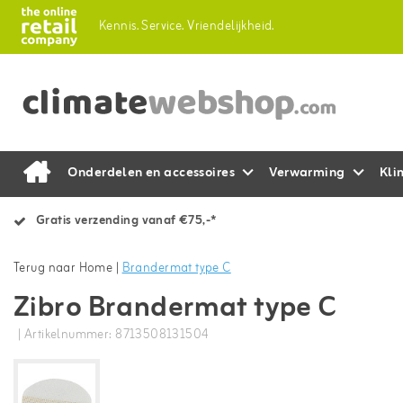
Kennis.
Service.
Vriendelijkheid.
Onderdelen en accessoires
Verwarming
Kli
Gratis verzending vanaf €75,-*
Terug naar Home
|
Brandermat type C
Zibro Brandermat type C
| Artikelnummer: 8713508131504