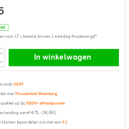
5
aad
n voor 17 u besteld, binnen 1 werkdag thuisbezorgd*
In winkelwagen
ne sinds
2007
kel met
Thuiswinkel Waarborg
 pakket op bij
3500+ afhaalpunten
erzending vanaf €75,- (NL/BE)
 klanten beoordelen ons met een
9.1