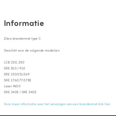
Informatie
Zibro brandermat type C.
Geschikt voor de volgende modellen.
LCB 230, 330
SRE 810 / 910
SRE 150/151/169
SRE 176/177/178E
Laser INOX
SRE 240E / SRE 340E
Voor meer informatie over het vervangen van een brandermat klik hier