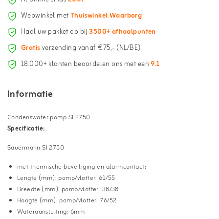
Webwinkel met
Thuiswinkel Waarborg
Haal uw pakket op bij
3500+ afhaalpunten
Gratis
verzending vanaf €75,- (NL/BE)
18.000+ klanten beoordelen ons met een
9.1
Informatie
Condenswater pomp SI 2750
Specificatie:
Sauermann SI 2750
met thermische beveiliging en alarmcontact;
Lengte (mm): pomp/vlotter: 61/55
Breedte (mm): pomp/vlotter: 38/38
Hoogte (mm): pomp/vlotter: 76/52
Wateraansluiting: 6mm