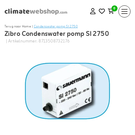
0
Terug naar Home
|
Condenswater pomp SI 2750
Zibro Condenswater pomp SI 2750
| Artikelnummer: 8713508732176