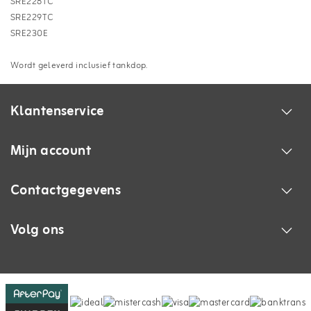
SRE228TC
SRE229TC
SRE230E
Wordt geleverd inclusief tankdop.
Klantenservice
Mijn account
Contactgegevens
Volg ons