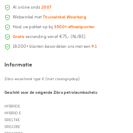
Al online sinds
2007
Webwinkel met
Thuiswinkel Waarborg
Haal uw pakket op bij
3500+ afhaalpunten
Gratis
verzending vanaf €75,- (NL/BE)
18.000+ klanten beoordelen ons met een
9.1
Informatie
Zibro wisseltank type K (met cleangripdop).
Geschikt voor de volgende Zibro petroleumkachels:
HYBRIDE
HYBRID E
SRE174E
SRE228E