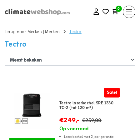
0
Terug naar Merken
|
Merken
Tectro
Tectro
Sale!
Tectro laserkachel SRE 1330
TC-2 (tot 120 m³)
€249,-
€259,00
Op voorraad
Laserkachel met 2 jaar garantie