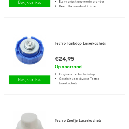
Elektronisch gestuurde brander
Bekijk artikel
Bevat thermostaat + timer
Tectro Tankdop Laserkachels
€24,95
Op voorraad
Originele Tectro tankdop
Geschikt voor diverse Tectro
Bekijk artikel
laserkachels
Tectro Zeefje Laserkachels