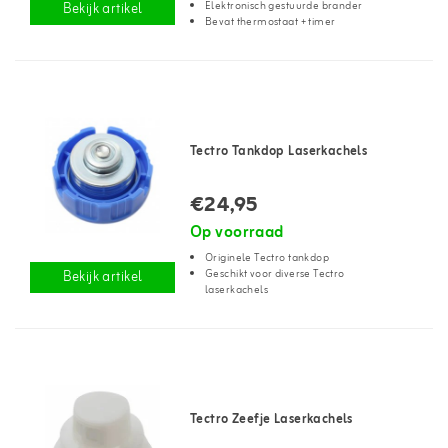
Elektronisch gestuurde brander
Bekijk artikel
Bevat thermostaat + timer
Tectro Tankdop Laserkachels
€24,95
Op voorraad
Originele Tectro tankdop
Geschikt voor diverse Tectro
Bekijk artikel
laserkachels
Tectro Zeefje Laserkachels