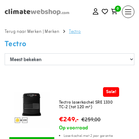
0
Terug naar Merken
|
Merken
Tectro
Tectro
Sale!
Tectro laserkachel SRE 1330
TC-2 (tot 120 m³)
€249,-
€259,00
Op voorraad
Laserkachel met 2 jaar garantie