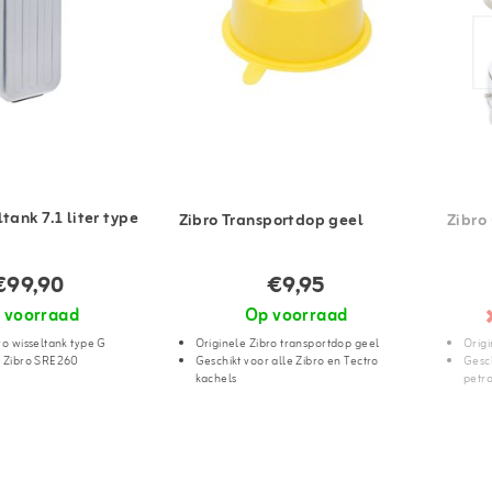
tank 7.1 liter type
Zibro Transportdop geel
Zibro
€99,90
€9,95
 voorraad
Op voorraad
ro wisseltank type G
Originele Zibro transportdop geel
Origi
r Zibro SRE260
Geschikt voor alle Zibro en Tectro
Gesch
kachels
petr