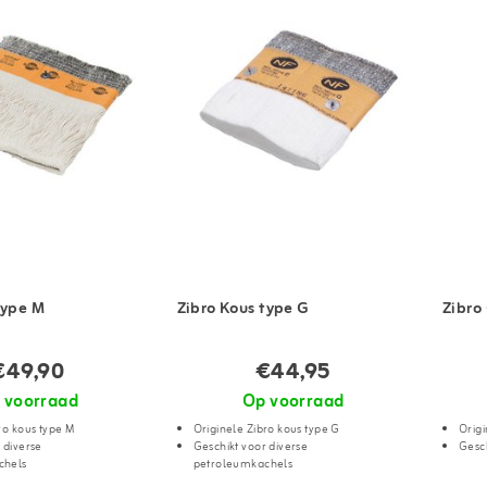
type M
Zibro Kous type G
Zibro
€49,90
€44,95
 voorraad
Op voorraad
ro kous type M
Originele Zibro kous type G
Origi
 diverse
Geschikt voor diverse
Gesch
chels
petroleumkachels