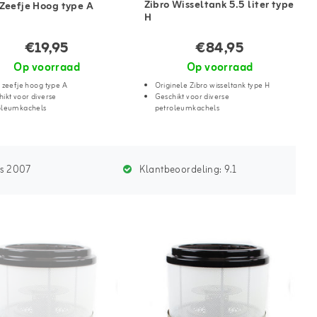
Zibro Wisseltank 5.5 liter type
 Zeefje Hoog type A
H
€19,95
€84,95
Op voorraad
Op voorraad
 zeefje hoog type A
Originele Zibro wisseltank type H
ikt voor diverse
Geschikt voor diverse
oleumkachels
petroleumkachels
ds 2007
Klantbeoordeling:
9.1