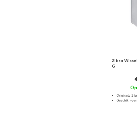
Zibro Wissel
G
Op
Originele Zib
Geschikt voo