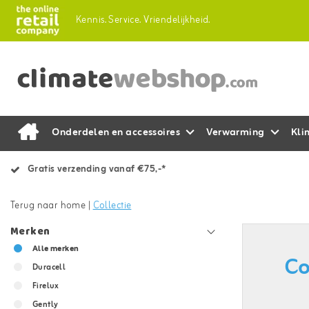
Kennis.
Service.
Vriendelijkheid.
Onderdelen en accessoires
Verwarming
Kli
Gratis verzending vanaf €75,-*
Terug naar home
|
Collectie
Merken
Alle merken
Co
Duracell
Firelux
Gently