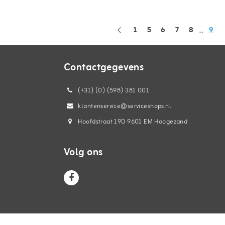
1
5
6
7
8
9
...
Contactgegevens
(+31) (0) (598) 381 001
klantenservice@serviceshops.nl
Hoofdstraat 190 9601 EM Hoogezand
Volg ons