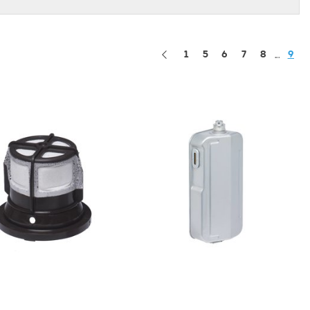
1
5
6
7
8
9
...