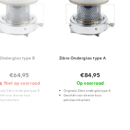
 Onderglas type B
Zibro Onderglas type A
€64,95
€84,95
Niet op voorraad
Op voorraad
nele Zibro onderglas type B
Originele Zibro onderglas type A
ikt voor diverse kous
Geschikt voor diverse kous
oleumkachels
petroleumkachels