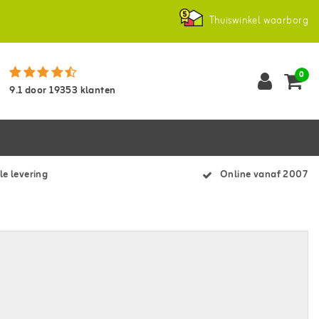
Thuiswinkel waarborg
0
9.1
door
19353
klanten
le levering
Online vanaf 2007