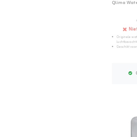
Qlima Water
Nie
Originele wat
luchtbevocht
Geschikt voo
G