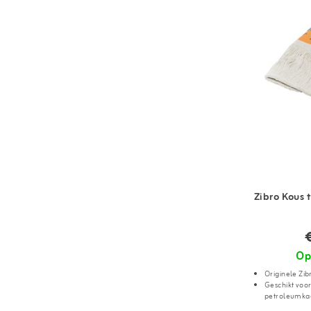
Zibro Kous 
Op
Originele Zib
Geschikt voor
petroleumka