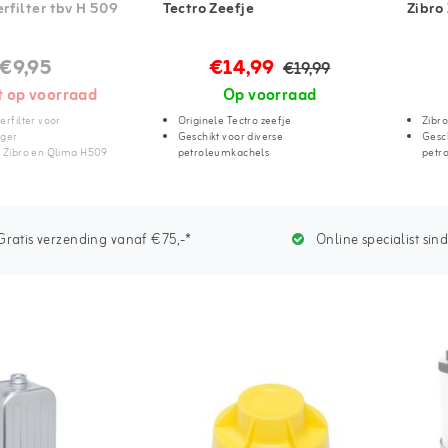
filter tbv H 509
Tectro Zeefje
Zibro
€9,95
€14,99
€19,99
t op voorraad
Op voorraad
erfilter voor
Originele Tectro zeefje
Zibro
iger
Geschikt voor diverse
Gesch
r Zibro en Qlima H509
petroleumkachels
petr
ratis verzending vanaf €75,-*
Online specialist sin