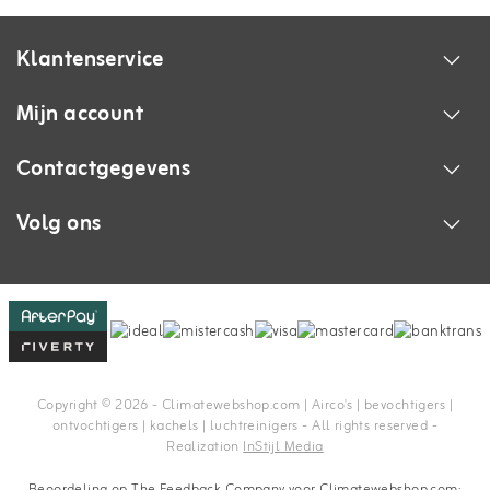
Klantenservice
Mijn account
Contactgegevens
Volg ons
Copyright © 2026 - Climatewebshop.com | Airco's | bevochtigers |
ontvochtigers | kachels | luchtreinigers - All rights reserved -
Realization
InStijl Media
Beoordeling op
The Feedback Company
voor Climatewebshop.com: