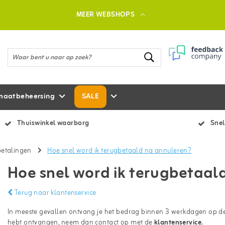
MEER WEBSHOPS
maatbeheersing
SALE
Thuiswinkel waarborg
Snel
betalingen
Hoe snel word ik terugbetaald na annuleren?
Hoe snel word ik terugbetaal
Terug naar klantenservice
In meeste gevallen ontvang je het bedrag binnen 3 werkdagen op de
hebt ontvangen, neem dan contact op met de
klantenservice
.