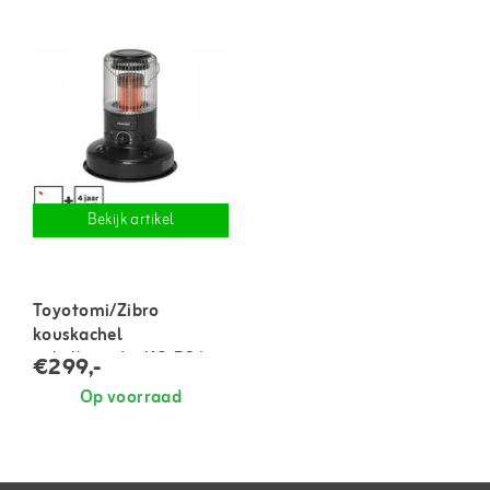
Bekijk artikel
Toyotomi/Zibro
kouskachel
enkelbrander KS-R26
€299,-
(tot 95 m³)
Op voorraad