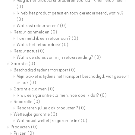
Mag ik het product uitproberen voordat ik het retourneer?
(0)
Ik heb het product getest en toch geretourneerd, wat nu?
(0)
Wat kost retourneren?
(0)
Retour aanmelden
(0)
Hoe meld ik een retour aan?
(0)
Wat is het retouradres?
(0)
Retourstatus
(0)
Wat is de status van mijn retourzending?
(0)
Garantie
(0)
Beschadigd tijdens transport
(0)
Mijn pakket is tijdens het transport beschadigd, wat gebeurt
er nu?
(0)
Garantie claimen
(0)
Ik wil een garantie claimen, hoe doe ik dat?
(0)
Reparatie
(0)
Repareren jullie ook producten?
(0)
Wettelijke garantie
(0)
Wat houdt wettelijke garantie in?
(0)
Producten
(0)
Prijzen
(0)